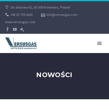
Str. Debowa 82, 05-300 Krolewiec, Poland
+48 25 759 4261
info@versusgas.com
www.versusgas.com
NOWOŚCI