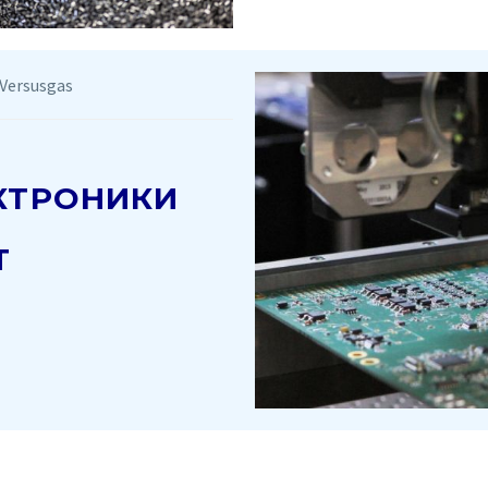
Versusgas
КТРОНИКИ
T