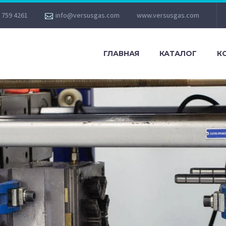
 759 4261
info@versusgas.com
www.versusgas.com
ГЛАВНАЯ
КАТАЛОГ
К