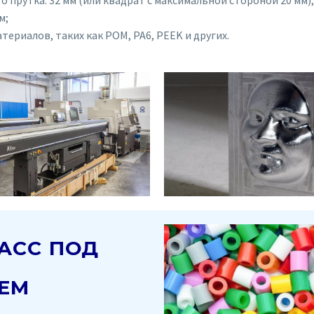
прутка: 32 мм (или квадрат с максимальной стороной 20 мм);
м;
риалов, таких как POM, PA6, PEEK и других.
АСС ПОД
ЕМ