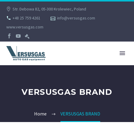
Str. Debowa 82, 05-300 Krolewiec, Poland
+48 25 759 4261
info@versusgas.com
www.versusgas.com
VERSUSGAS BRAND
Home
VERSUSGAS BRAND