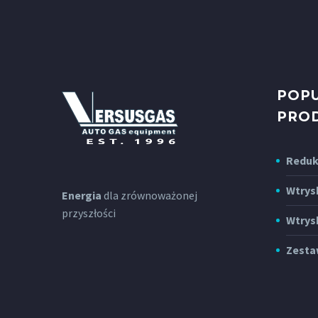
POP
PRO
Reduk
Wtrys
Energia
dla zrównoważonej
przyszłości
Wtrys
Zesta