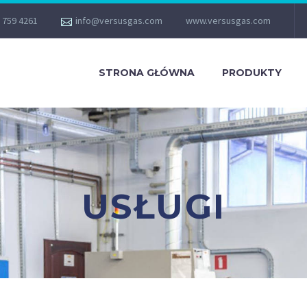
 759 4261
info@versusgas.com
www.versusgas.com
STRONA GŁÓWNA
PRODUKTY
USŁUGI