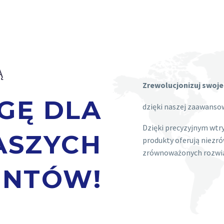
Ą
Zrewolucjonizuj swoj
GĘ DLA
dzięki naszej zaawansow
Dzięki precyzyjnym wt
ASZYCH
produkty oferują niezró
zrównoważonych rozwiąz
ENTÓW!