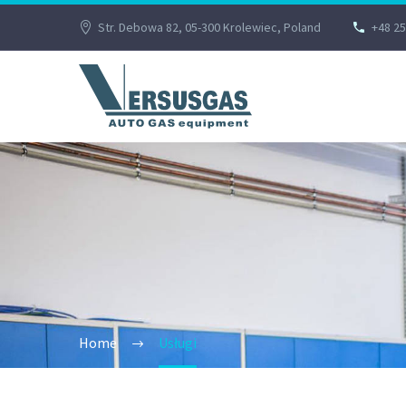
Str. Debowa 82, 05-300 Krolewiec, Poland
+48 25
Home
Usługi