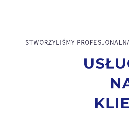
STWORZYLIŚMY PROFESJONALN
USŁU
N
KLI