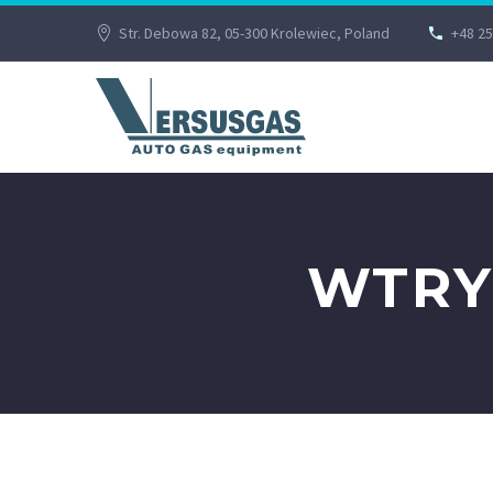
Str. Debowa 82, 05-300 Krolewiec, Poland
+48 25
WTRY