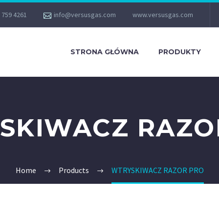
 759 4261
info@versusgas.com
www.versusgas.com
STRONA GŁÓWNA
PRODUKTY
SKIWACZ RAZO
Home
Products
WTRYSKIWACZ RAZOR PRO