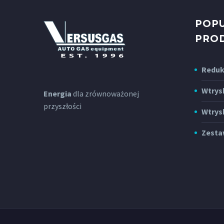
POP
PRO
Reduk
Wtrys
Energia
dla zrównoważonej
przyszłości
Wtrys
Zesta