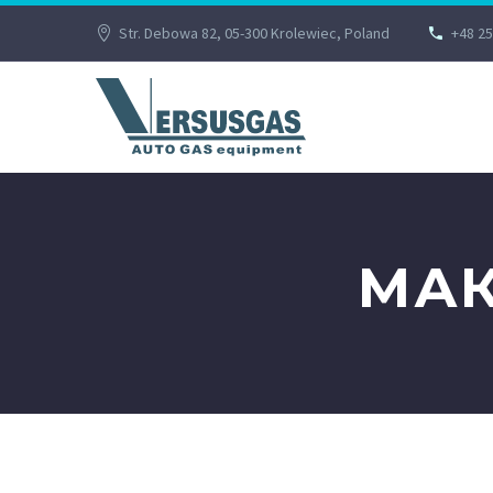
Str. Debowa 82, 05-300 Krolewiec, Poland
+48 25
МАК