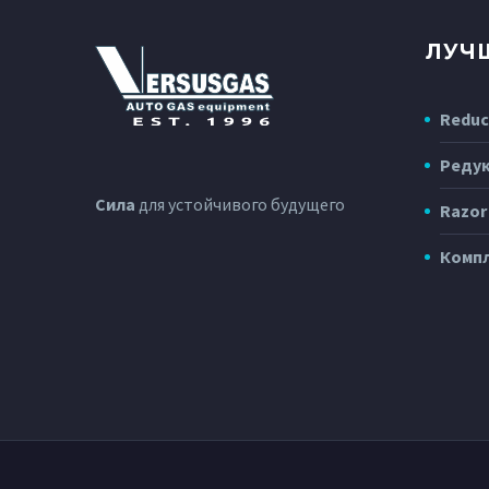
ЛУЧ
Reduc
Реду
Сила
для устойчивого будущего
Razor
Компл