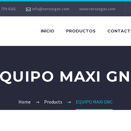
 759 4261
info@versusgas.com
www.versusgas.com
INICIO
PRODUCTOS
CONTACT
QUIPO MAXI G
Home
Products
EQUIPO MAXI GNC