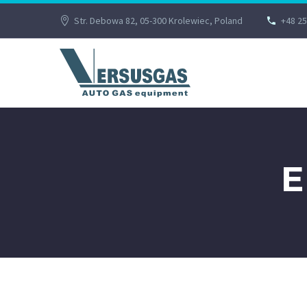
Str. Debowa 82, 05-300 Krolewiec, Poland
+48 25
E