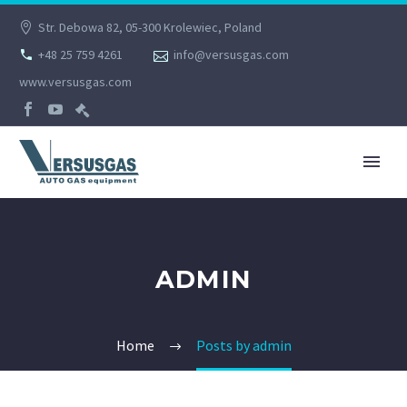
Str. Debowa 82, 05-300 Krolewiec, Poland
+48 25 759 4261
info@versusgas.com
www.versusgas.com
ADMIN
Home
Posts by admin