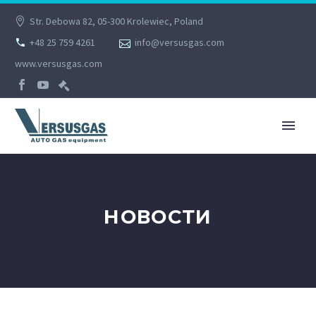
Str. Debowa 82, 05-300 Krolewiec, Poland
+48 25 759 4261
info@versusgas.com
www.versusgas.com
НОВОСТИ