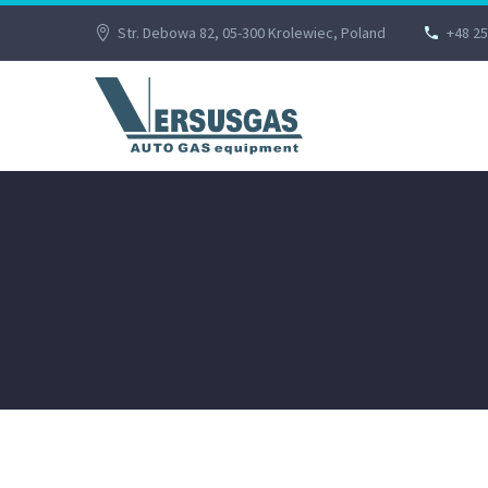
Str. Debowa 82, 05-300 Krolewiec, Poland
+48 25