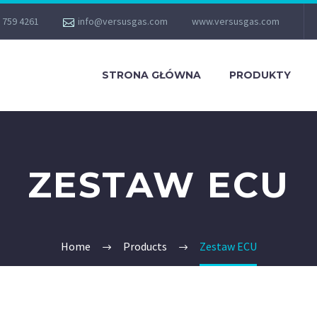
 759 4261
info@versusgas.com
www.versusgas.com
STRONA GŁÓWNA
PRODUKTY
ZESTAW ECU
Home
Products
Zestaw ECU