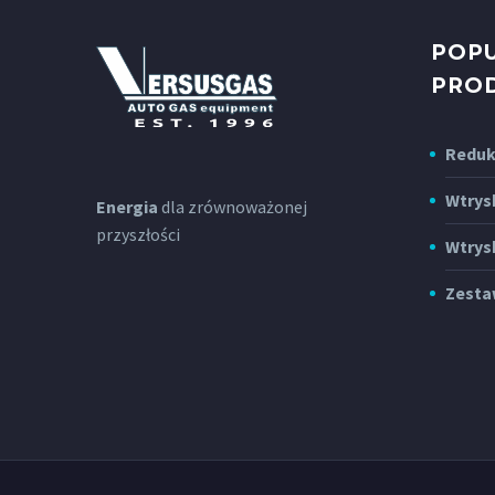
POP
PRO
Reduk
Wtrys
Energia
dla zrównoważonej
przyszłości
Wtrys
Zesta