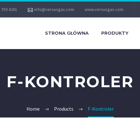
 759 4261
info@versusgas.com
www.versusgas.com
STRONA GŁÓWNA
PRODUKTY
F-KONTROLER
Home
Products
F-Kontroler