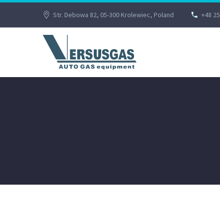
Str. Debowa 82, 05-300 Krolewiec, Poland
+48 25